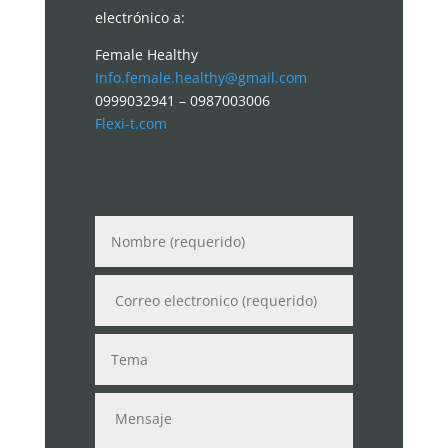
electrónico a:
Female Healthy
Info.female.healthy@gmail.com
0999032941 – 0987003006
Flexi-t.com